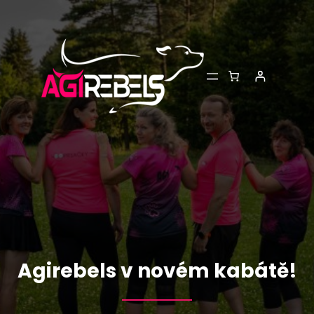
Přeskočit
na
obsah
Agirebels v novém kabátě!