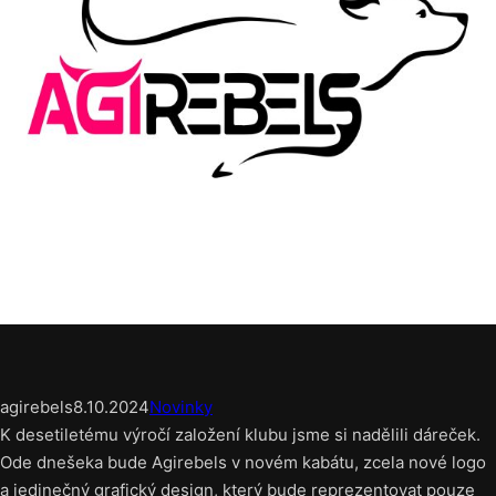
agirebels
8.10.2024
Novinky
K desetiletému výročí založení klubu jsme si nadělili dáreček.
Ode dnešeka bude Agirebels v novém kabátu, zcela nové logo
a jedinečný grafický design, který bude reprezentovat pouze