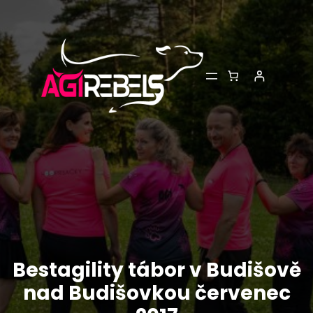
Přeskočit
na
obsah
Bestagility tábor v Budišově
nad Budišovkou červenec