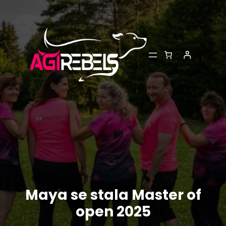
Přeskočit
na
obsah
Maya se stala Master of
open 2025